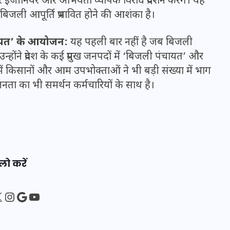
इंजीनियर और अभियंता व्यापक विरोध प्रदर्शन करेंगे। यह
16 दिसम्बर 2025
 बिजली आपूर्ति प्रभावित होने की आशंका है।
चायत’ के आयोजन:
यह पहली बार नहीं है जब बिजली
्होंने प्रदेश के कई प्रमुख जनपदों में ‘बिजली पंचायत’ और
किसानों और आम उपभोक्ताओं ने भी बड़ी संख्या में भाग
जनता का भी समर्थन कर्मचारियों के साथ है।
लो करें
जिस कमरे में बिना बिजली-पंखे
के बीते 4 साल, उसे देख भावुक
sApp
ebook
Instagram
Google
YouTube
हुए बृजभूषण सिंह, कहा-यहीं
तपकर बना सोना