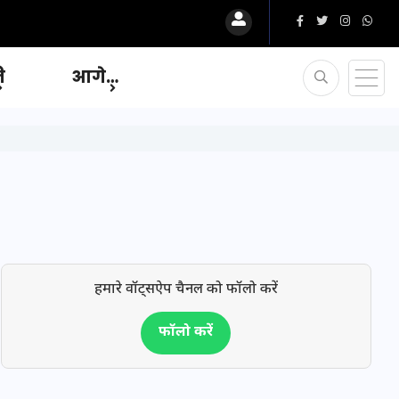
ि
आगे…
हमारे वॉट्सऐप चैनल को फॉलो करें
फॉलो करें