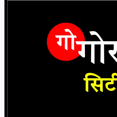
यूपी लेखपाल भर्ती: ओबीसी को
मिली बड़ी राहत, 2158 पदों पर
बंपर वैकेंसी, जनरल कोटे में भारी
कटौती
29 दिसम्बर 2025