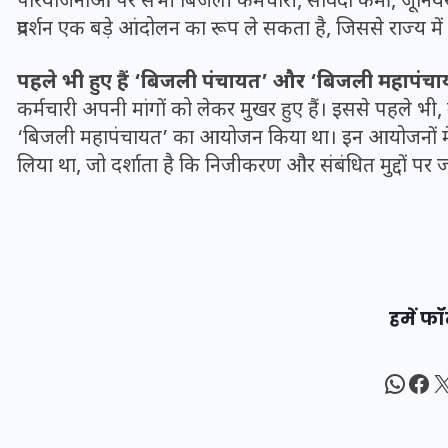
परियोजनाओं पर सभी बिजली कर्मचारी, संविदा कर्मी, जूनियर 
16 दिसम्बर 2025
प्रदर्शन एक बड़े आंदोलन का रूप ले सकता है, जिससे राज्य में
पहले भी हुए हैं ‘बिजली पंचायत’ और ‘बिजली महापं
कर्मचारी अपनी मांगों को लेकर मुखर हुए हैं। इससे पहले भी, उन
‘बिजली महापंचायत’ का आयोजन किया था। इन आयोजनों में 
लिया था, जो दर्शाता है कि निजीकरण और संबंधित मुद्दों पर 
हमें फॉ
जिस कमरे में बिना बिजली-पंखे
के बीते 4 साल, उसे देख भावुक
What
Fac
X
हुए बृजभूषण सिंह, कहा-यहीं
तपकर बना सोना