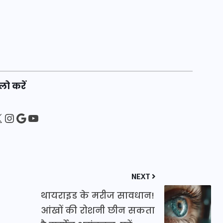
इस सप्ताह का राशिफल: जानिए
क्या कहते हैं आपके सितारे (25
अगस्त से 31 अगस्त)
लो करें
24 अगस्त 2025
sApp
ebook
Instagram
Google
YouTube
NEXT
थायराइड के मरीज सावधान!
आंखों की रोशनी छीन सकता