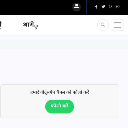
ि
आगे…
हमारे वॉट्सऐप चैनल को फॉलो करें
फॉलो करें