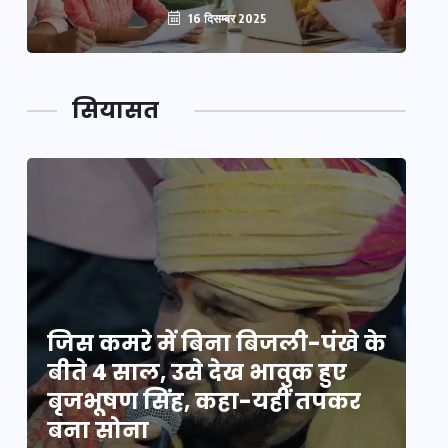
16 दिसम्बर 2025
सियासत
े
जिस कमरे में बिना बिजली-पंखे के
जि
बीते 4 साल, उसे देख भावुक हुए
बी
बृजभूषण सिंह, कहा-यहीं तपकर
ब
बना सोना
ब