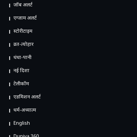
जॉब अलर्ट
एग्जाम अलर्ट
स्टोरीटाइम
व्रत-त्योहार
धंधा-पानी
नई दिशा
टेलीकॉम
ए​डमिशन अलर्ट
धर्म-अध्यात्म
English
Duniya 360