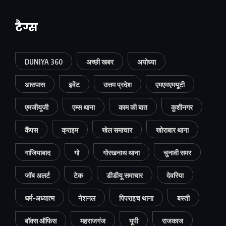
टैग्स
DUNIYA 360
अच्छी खबर
अयोध्या
आसपास
इवेंट
उत्तम प्रदेश
एमएमएमयूटी
एमजीयूजी
एम्स थाना
काम की बात
कुशीनगर
कैंपस
क्राइम
खेल समाचार
खोराबार थाना
गाजियाबाद
गो
गोरखनाथ थाना
चुनावी समर
जॉब अलर्ट
टेक
डीडीयू समाचार
देवरिया
धर्म-अध्यात्म
नेशनल
पिपराइच थाना
बस्ती
बॉक्स ऑफिस
महराजगंज
यूपी
राजकाज