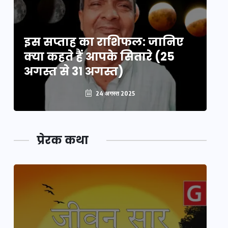
इस सप्ताह का राशिफल: जानिए
इ
क्या कहते हैं आपके सितारे (25
क्
अगस्त से 31 अगस्त)
अग
24 अगस्त 2025
प्रेरक कथा