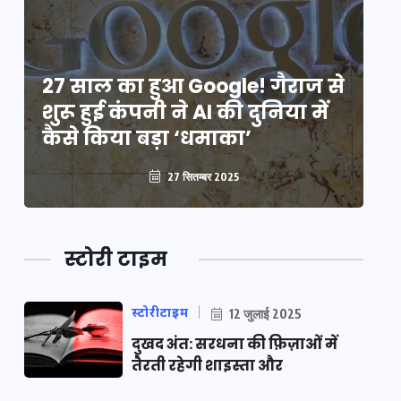
े
27 साल का हुआ Google! गैराज से
2
शुरू हुई कंपनी ने AI की दुनिया में
शु
कैसे किया बड़ा ‘धमाका’
कै
27 सितम्बर 2025
स्टोरी टाइम
स्टोरीटाइम
12 जुलाई 2025
दुखद अंत: सरधना की फ़िज़ाओं में
तैरती रहेगी शाइस्ता और