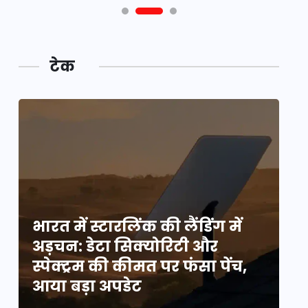
टेक
भारत में स्टारलिंक की लैंडिंग में
भा
अड़चन: डेटा सिक्योरिटी और
अ
स्पेक्ट्रम की कीमत पर फंसा पेंच,
स्
आया बड़ा अपडेट
आ