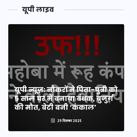
यूपी लाइव
य
यूपी न्यूज़: नौकरों ने पिता-पुत्री को
मि
5 साल घर में बनाया बंधक, बुजुर्ग
वै
की मौत, बेटी बनी ‘कंकाल’
क
29 दिसम्बर 2025