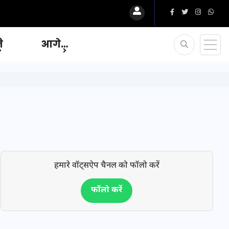
ि
आगे…
हमारे वॉट्सऐप चैनल को फॉलो करें
फॉलो करें