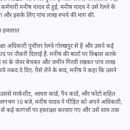
16 दिसम्बर 2025
त कर्मचारी मनीष यादव से हुई. मनीष यादव ने उसे रेलवे के
या और इसके लिए पांच लाख रुपये की मांग की.
या हवालात
षा अधिकारी पूर्वोत्तर रेलवे गोरखपुर से है और उसने कई
 पद पर नौकरी दिलाई है. मनीष की बातों पर विश्वास करके
पनी मां के जेवर बेचकर और जमीन गिरवी रखकर पांच लाख
े नकद दे दिए. पैसे लेने के बाद, मनीष ने कहा कि उसने
 उससे मार्कशीट, आधार कार्ड, पैन कार्ड, और फोटो सहित
जिस कमरे में बिना बिजली-पंखे
 लगभग 10 बजे, मनीष यादव ने पीड़ित को अपने अधिकारी,
के बीते 4 साल, उसे देख भावुक
ीड़ित से कई कागजों पर हस्ताक्षर करवाए गए और उसे शाम तक
हुए बृजभूषण सिंह, कहा-यहीं
तपकर बना सोना