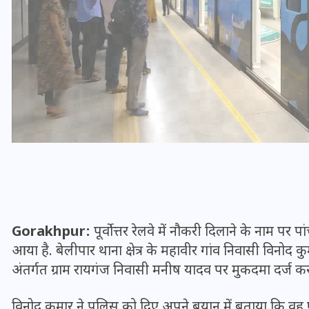
UPSSSC Lekhpal Recruitment
Gorakhpur:
पूर्वोत्तर रेलवे में नौकरी दिलाने के नाम पर 
2025: यूपी में लेखपाल के पदों
आया है. बेलीपार थाना क्षेत्र के महावीर गांव निवासी विनोद 
पर बंपर भर्ती का विज्ञापन जारी,
अंतर्गत ग्राम रायगंज निवासी मनीष यादव पर मुकदमा दर्ज कर
जानें कब से शुरू होंगे आवेदन
विनोद कुमार ने पुलिस को दिए अपने बयान में बताया कि वह 