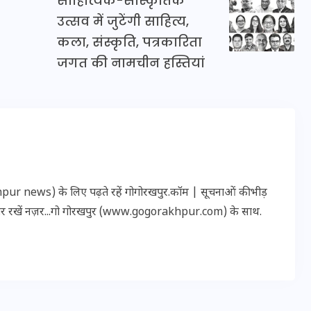
साहित्यिक-सांस्कृतिक
उत्सव में जुटेंगी साहित्य,
कला, संस्कृति, पत्रकारिता
इस सप्ताह का राशिफल: जानिए
जगत की नामचीन हस्तियां
क्या कहते हैं आपके सितारे (25
अगस्त से 31 अगस्त)
24 अगस्त 2025
r news) के लिए पढ़ते रहें गोगोरखपुर.कॉम | सूचनाओं की भीड़
पर रखें नज़र...गो गोरखपुर (www.gogorakhpur.com) के साथ.