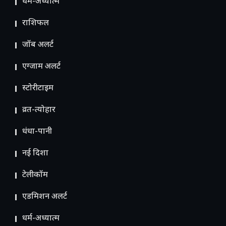
धर्म-अध्यात्म
राशिफल
जॉब अलर्ट
एग्जाम अलर्ट
स्टोरीटाइम
व्रत-त्योहार
धंधा-पानी
नई दिशा
टेलीकॉम
ए​डमिशन अलर्ट
धर्म-अध्यात्म