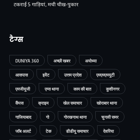
टकराईं 5 गाड़ियां, मची चीख-पुकार
टैग्स
DUNIYA 360
अच्छी खबर
अयोध्या
आसपास
इवेंट
उत्तम प्रदेश
एमएमएमयूटी
एमजीयूजी
एम्स थाना
काम की बात
कुशीनगर
कैंपस
क्राइम
खेल समाचार
खोराबार थाना
गाजियाबाद
गो
गोरखनाथ थाना
चुनावी समर
जॉब अलर्ट
टेक
डीडीयू समाचार
देवरिया