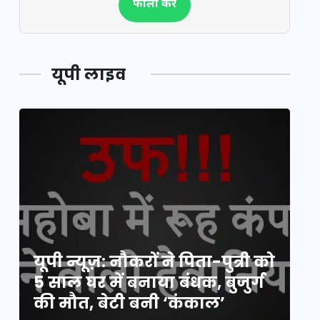
फॉलो करें
यूपी लाइव
य
यूपी न्यूज़: नौकरों ने पिता-पुत्री को
मि
5 साल घर में बनाया बंधक, बुजुर्ग
वै
की मौत, बेटी बनी ‘कंकाल’
क