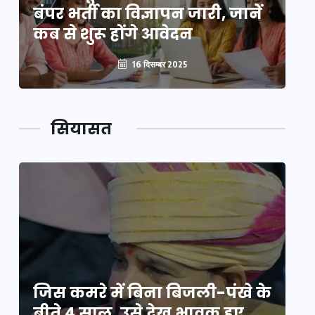
बंपर भर्ती का विज्ञापन जारी, जानें
बं
कब से शुरू होंगे आवेदन
कब
16 दिसम्बर 2025
सियासत
े
जिस कमरे में बिना बिजली-पंखे के
जि
बीते 4 साल, उसे देख भावुक हुए
बी