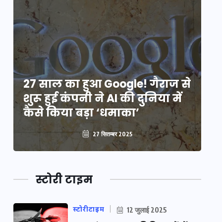
े
27 साल का हुआ Google! गैराज से
2
शुरू हुई कंपनी ने AI की दुनिया में
शु
कैसे किया बड़ा ‘धमाका’
कै
27 सितम्बर 2025
स्टोरी टाइम
स्टोरीटाइम
12 जुलाई 2025