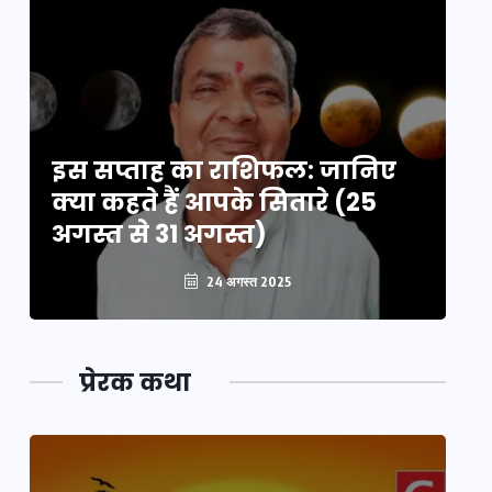
इस सप्ताह का राशिफल: जानिए
इ
क्या कहते हैं आपके सितारे (25
क्
अगस्त से 31 अगस्त)
अग
24 अगस्त 2025
प्रेरक कथा