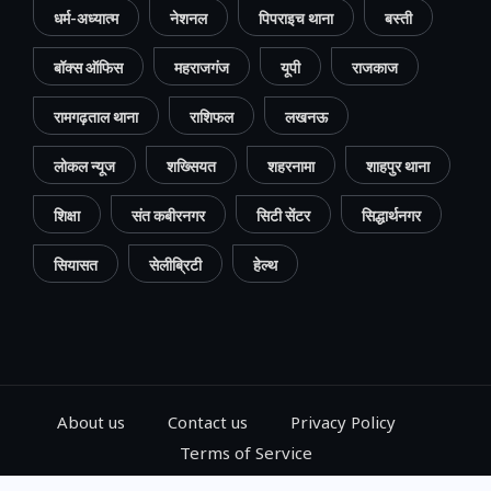
धर्म-अध्यात्म
नेशनल
पिपराइच थाना
बस्ती
बॉक्स ऑफिस
महराजगंज
यूपी
राजकाज
रामगढ़ताल थाना
राशिफल
लखनऊ
लोकल न्यूज
शख्सियत
शहरनामा
शाहपुर थाना
शिक्षा
संत कबीरनगर
सिटी सेंटर
सिद्धार्थनगर
सियासत
सेलीब्रिटी
हेल्थ
About us
Contact us
Privacy Policy
Terms of Service