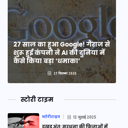
े
27 साल का हुआ Google! गैराज से
2
शुरू हुई कंपनी ने AI की दुनिया में
शु
कैसे किया बड़ा ‘धमाका’
कै
27 सितम्बर 2025
स्टोरी टाइम
स्टोरीटाइम
12 जुलाई 2025
दुखद अंत: सरधना की फ़िज़ाओं में