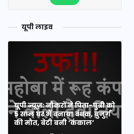
यूपी लाइव
य
यूपी न्यूज़: नौकरों ने पिता-पुत्री को
मि
5 साल घर में बनाया बंधक, बुजुर्ग
वै
की मौत, बेटी बनी ‘कंकाल’
क