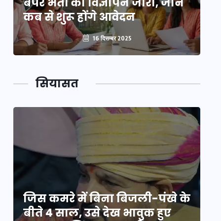
बंपर भर्ती का विज्ञापन जारी, जानें
बं
कब से शुरू होंगे आवेदन
कब
16 दिसम्बर 2025
सियासत
े
जिस कमरे में बिना बिजली-पंखे के
जि
बीते 4 साल, उसे देख भावुक हुए
बी