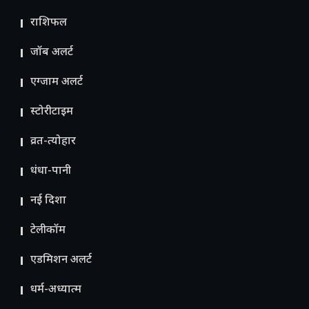
राशिफल
जॉब अलर्ट
एग्जाम अलर्ट
स्टोरीटाइम
व्रत-त्योहार
धंधा-पानी
नई दिशा
टेलीकॉम
ए​डमिशन अलर्ट
धर्म-अध्यात्म