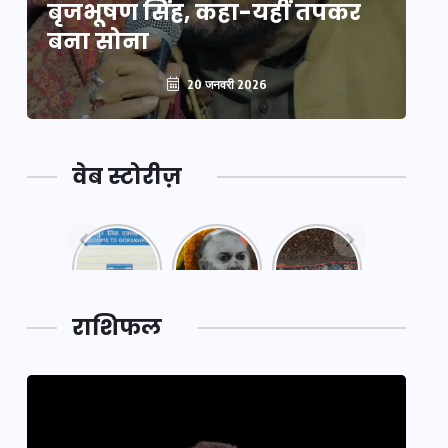
बृजभूषण सिंह, कहा-यहीं तपकर
ब
बना सोना
ब
20 जनवरी 2026
वेब स्टोरीज़
नया
महाकुंभ
महाकुंभ
एक्सप्रेसवे:
2025: कुछ
2025:
पूर्वांचल का
अनजाने
कहानी कुंभ
लक,
तथ्य…
मेले की…
डेवलपमेंट
राशिफल
का लिंक