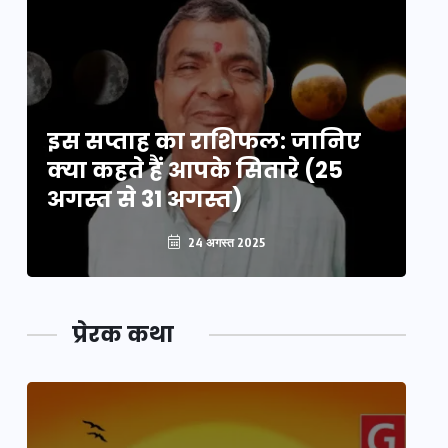
इस सप्ताह का राशिफल: जानिए
इ
क्या कहते हैं आपके सितारे (25
क्
अगस्त से 31 अगस्त)
अग
24 अगस्त 2025
प्रेरक कथा