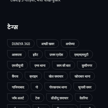
टकराईं 5 गाड़ियां, मची चीख-पुकार
टैग्स
DUNIYA 360
अच्छी खबर
अयोध्या
आसपास
इवेंट
उत्तम प्रदेश
एमएमएमयूटी
एमजीयूजी
एम्स थाना
काम की बात
कुशीनगर
कैंपस
क्राइम
खेल समाचार
खोराबार थाना
गाजियाबाद
गो
गोरखनाथ थाना
चुनावी समर
जॉब अलर्ट
टेक
डीडीयू समाचार
देवरिया