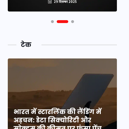
29 दिसम्बर 2025
टेक
भारत में स्टारलिंक की लैंडिंग में
भा
अड़चन: डेटा सिक्योरिटी और
अ
स्पेक्ट्रम की कीमत पर फंसा पेंच,
स्