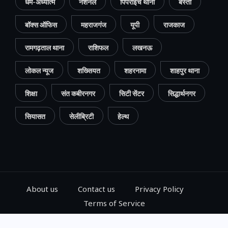
धर्म-अध्यात्म
नेशनल
पिपराइच थाना
बस्ती
बॉक्स ऑफिस
महराजगंज
यूपी
राजकाज
रामगढ़ताल थाना
राशिफल
लखनऊ
लोकल न्यूज
शख्सियत
शहरनामा
शाहपुर थाना
शिक्षा
संत कबीरनगर
सिटी सेंटर
सिद्धार्थनगर
सियासत
सेलीब्रिटी
हेल्थ
About us
Contact us
Privacy Policy
Terms of Service
© 2024, Go Gorakhpur, All Rights Reserved.