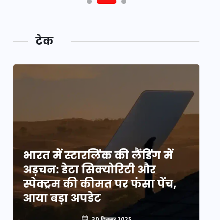
टेक
भारत में स्टारलिंक की लैंडिंग में
भा
अड़चन: डेटा सिक्योरिटी और
अ
स्पेक्ट्रम की कीमत पर फंसा पेंच,
स्
आया बड़ा अपडेट
आ
30 दिसम्बर 2025