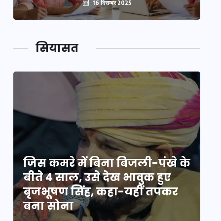
16 दिसम्बर 2025
सियासत
े
जिस कमरे में बिना बिजली-पंखे के
जि
बीते 4 साल, उसे देख भावुक हुए
बी
बृजभूषण सिंह, कहा-यहीं तपकर
ब
बना सोना
ब