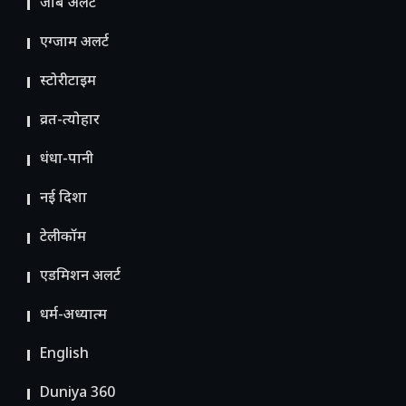
जॉब अलर्ट
एग्जाम अलर्ट
स्टोरीटाइम
व्रत-त्योहार
धंधा-पानी
नई दिशा
टेलीकॉम
ए​डमिशन अलर्ट
धर्म-अध्यात्म
English
Duniya 360