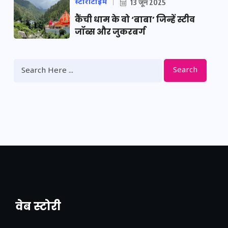
स्टोरीटाइम
13 जून 2025
कैंची धाम के वो ‘बाबा’ जिन्हें स्टीव
जॉब्स और जुकरबर्ग
Search
वेब स्टोरी
नया एक्सप्रेसवे: पूर्वांचल का लक, डेवलपमेंट का
लिंक