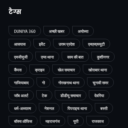
टैग्स
DUNIYA 360
अच्छी खबर
अयोध्या
आसपास
इवेंट
उत्तम प्रदेश
एमएमएमयूटी
एमजीयूजी
एम्स थाना
काम की बात
कुशीनगर
कैंपस
क्राइम
खेल समाचार
खोराबार थाना
गाजियाबाद
गो
गोरखनाथ थाना
चुनावी समर
जॉब अलर्ट
टेक
डीडीयू समाचार
देवरिया
धर्म-अध्यात्म
नेशनल
पिपराइच थाना
बस्ती
बॉक्स ऑफिस
महराजगंज
यूपी
राजकाज