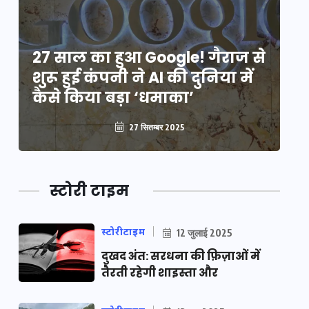
े
27 साल का हुआ Google! गैराज से
2
शुरू हुई कंपनी ने AI की दुनिया में
शु
कैसे किया बड़ा ‘धमाका’
कै
27 सितम्बर 2025
स्टोरी टाइम
स्टोरीटाइम
12 जुलाई 2025
दुखद अंत: सरधना की फ़िज़ाओं में
तैरती रहेगी शाइस्ता और