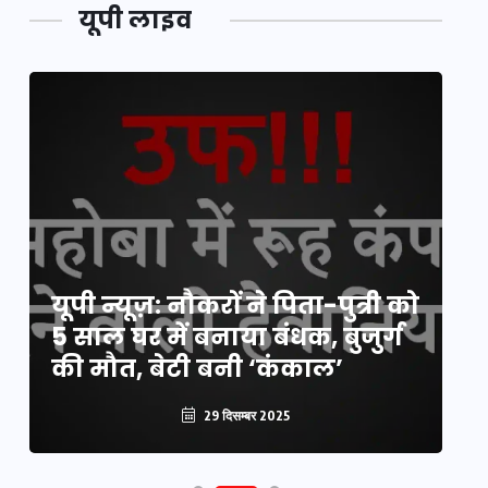
यूपी लाइव
य
यूपी न्यूज़: नौकरों ने पिता-पुत्री को
मि
5 साल घर में बनाया बंधक, बुजुर्ग
वै
की मौत, बेटी बनी ‘कंकाल’
क
29 दिसम्बर 2025