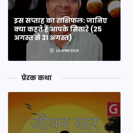
इस सप्ताह का राशिफल: जानिए
इ
क्या कहते हैं आपके सितारे (25
क्
अगस्त से 31 अगस्त)
अग
24 अगस्त 2025
प्रेरक कथा