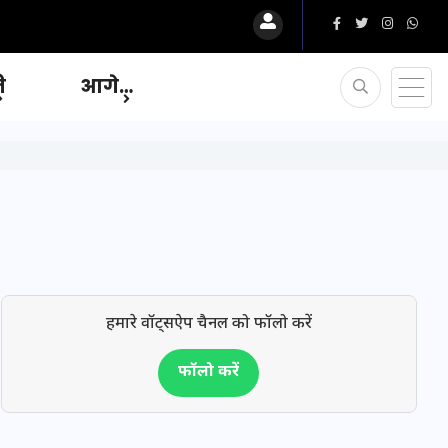
ि
आगे…
हमारे वॉट्सऐप चैनल को फॉलो करें
फॉलो करें