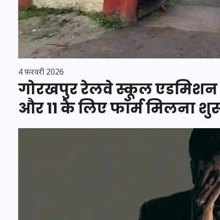
मन के हारे हार है!
4 फ़रवरी 2026
गोरखपुर रेलवे स्कूल एडमिशन 20
19 सितम्बर 2024
और 11 के लिए फॉर्म मिलना शुर