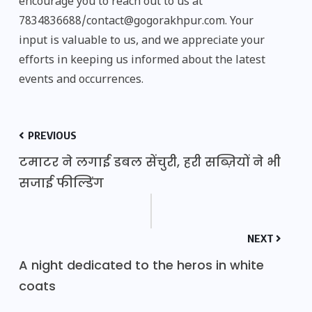
encourage you to reach out to us at
7834836688/contact@gogorakhpur.com. Your
input is valuable to us, and we appreciate your
efforts in keeping us informed about the latest
events and occurrences.
PREVIOUS
टमाटर ने लगाई डबल सेंचुरी, हरी सब्ज़ियों ने भी
सजाई फील्डिंग
NEXT
A night dedicated to the heros in white
coats