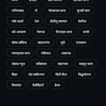
गाजियाबाद
गो
गोरखनाथ थाना
चुनावी समर
जॉब अलर्ट
टेक
डीडीयू समाचार
देवरिया
धर्म-अध्यात्म
नेशनल
पिपराइच थाना
बस्ती
बॉक्स ऑफिस
महराजगंज
यूपी
राजकाज
रामगढ़ताल थाना
राशिफल
लखनऊ
लोकल न्यूज
शख्सियत
शहरनामा
शाहपुर थाना
शिक्षा
संत कबीरनगर
सिटी सेंटर
सिद्धार्थनगर
सियासत
सेलीब्रिटी
हेल्थ