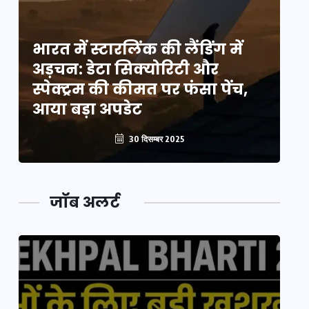
भारत में स्टारलिंक की लैंडिंग में
भा
अड़चन: डेटा सिक्योरिटी और
अ
स्पेक्ट्रम की कीमत पर फंसा पेंच,
स्
आया बड़ा अपडेट
आ
30 दिसम्बर 2025
जॉब अलर्ट