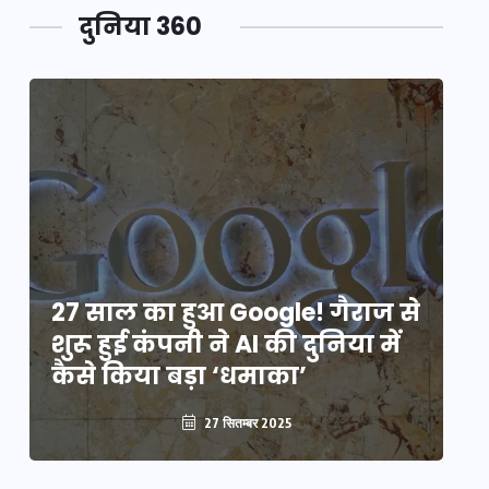
दुनिया 360
े
27 साल का हुआ Google! गैराज से
2
शुरू हुई कंपनी ने AI की दुनिया में
शु
कैसे किया बड़ा ‘धमाका’
कै
27 सितम्बर 2025