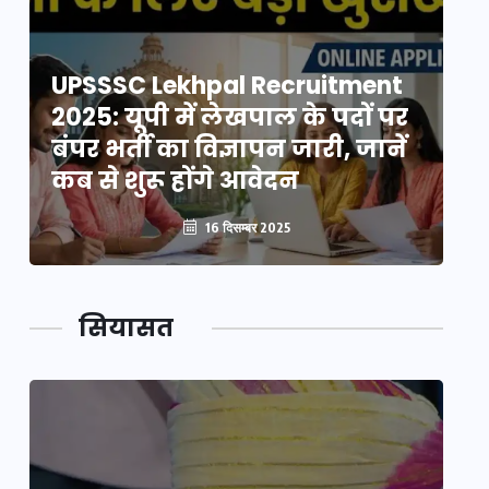
UPSSSC Lekhpal Recruitment
U
2025: यूपी में लेखपाल के पदों पर
20
बंपर भर्ती का विज्ञापन जारी, जानें
बं
कब से शुरू होंगे आवेदन
कब
16 दिसम्बर 2025
सियासत