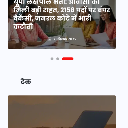
यूपी लेखपाल भर्ती: ओबीसी को
ो
मिली बड़ी राहत, 2158 पदों पर बंपर
वो
वैकेंसी, जनरल कोटे में भारी
हु
कटौती
पू
29 दिसम्बर 2025
टेक