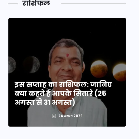
राशिफल
का लिंक
इस सप्ताह का राशिफल: जानिए
इ
क्या कहते हैं आपके सितारे (25
क्
अगस्त से 31 अगस्त)
अग
24 अगस्त 2025