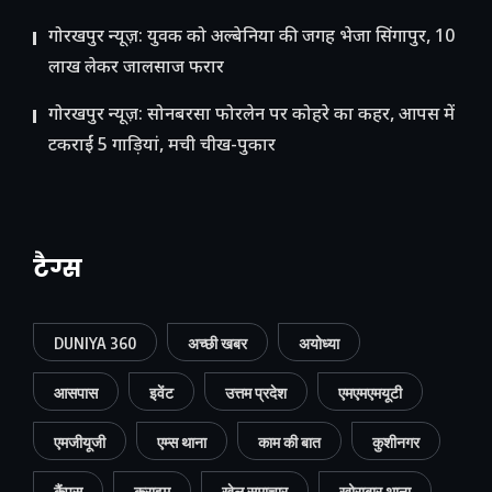
गोरखपुर न्यूज़: युवक को अल्बेनिया की जगह भेजा सिंगापुर, 10
लाख लेकर जालसाज फरार
गोरखपुर न्यूज़: सोनबरसा फोरलेन पर कोहरे का कहर, आपस में
टकराईं 5 गाड़ियां, मची चीख-पुकार
टैग्स
DUNIYA 360
अच्छी खबर
अयोध्या
आसपास
इवेंट
उत्तम प्रदेश
एमएमएमयूटी
एमजीयूजी
एम्स थाना
काम की बात
कुशीनगर
कैंपस
क्राइम
खेल समाचार
खोराबार थाना