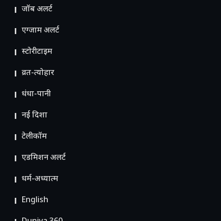
जॉब अलर्ट
एग्जाम अलर्ट
स्टोरीटाइम
व्रत-त्योहार
धंधा-पानी
नई दिशा
टेलीकॉम
ए​डमिशन अलर्ट
धर्म-अध्यात्म
English