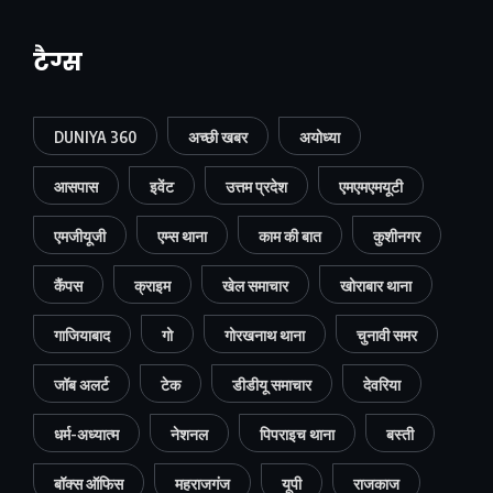
टैग्स
DUNIYA 360
अच्छी खबर
अयोध्या
आसपास
इवेंट
उत्तम प्रदेश
एमएमएमयूटी
एमजीयूजी
एम्स थाना
काम की बात
कुशीनगर
कैंपस
क्राइम
खेल समाचार
खोराबार थाना
गाजियाबाद
गो
गोरखनाथ थाना
चुनावी समर
जॉब अलर्ट
टेक
डीडीयू समाचार
देवरिया
धर्म-अध्यात्म
नेशनल
पिपराइच थाना
बस्ती
बॉक्स ऑफिस
महराजगंज
यूपी
राजकाज