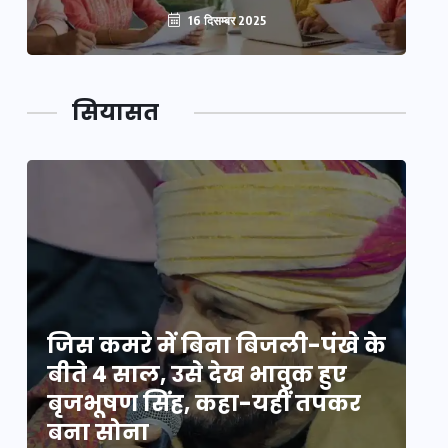
16 दिसम्बर 2025
सियासत
े
जिस कमरे में बिना बिजली-पंखे के
जि
बीते 4 साल, उसे देख भावुक हुए
बी
बृजभूषण सिंह, कहा-यहीं तपकर
ब
बना सोना
ब