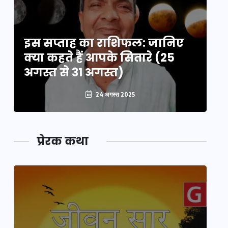
इस सप्ताह का राशिफल: जानिए
इ
क्या कहते हैं आपके सितारे (25
क्
अगस्त से 31 अगस्त)
अग
24 अगस्त 2025
प्रेरक कथा