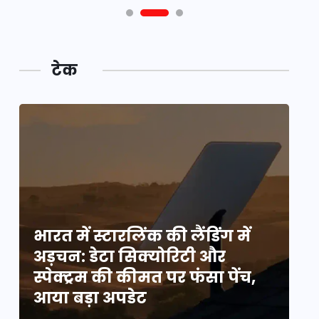
टेक
भारत में स्टारलिंक की लैंडिंग में
भा
अड़चन: डेटा सिक्योरिटी और
अ
स्पेक्ट्रम की कीमत पर फंसा पेंच,
स्
आया बड़ा अपडेट
आ