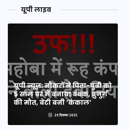
यूपी लाइव
य
यूपी न्यूज़: नौकरों ने पिता-पुत्री को
मि
5 साल घर में बनाया बंधक, बुजुर्ग
वै
की मौत, बेटी बनी ‘कंकाल’
क
29 दिसम्बर 2025