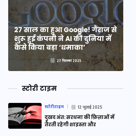
े
27 साल का हुआ Google! गैराज से
2
शुरू हुई कंपनी ने AI की दुनिया में
शु
कैसे किया बड़ा ‘धमाका’
कै
27 सितम्बर 2025
स्टोरी टाइम
स्टोरीटाइम
12 जुलाई 2025
दुखद अंत: सरधना की फ़िज़ाओं में
तैरती रहेगी शाइस्ता और