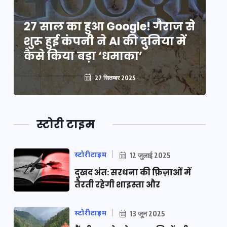
े
27 साल का हुआ Google! गैराज से
2
शुरू हुई कंपनी ने AI की दुनिया में
शु
कैसे किया बड़ा ‘धमाका’
कै
27 सितम्बर 2025
स्टोरी टाइम
स्टोरीटाइम
12 जुलाई 2025
दुखद अंत: सरधना की फ़िज़ाओं में
तैरती रहेगी शाइस्ता और
स्टोरीटाइम
13 जून 2025