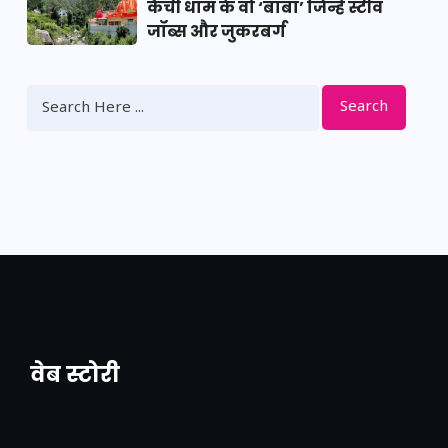
कैंची धाम के वो ‘बाबा’ जिन्हें स्टीव
जॉब्स और जुकरबर्ग
Search
वेब स्टोरी
नया एक्सप्रेसवे: पूर्वांचल का लक, डेवलपमेंट का
लिंक