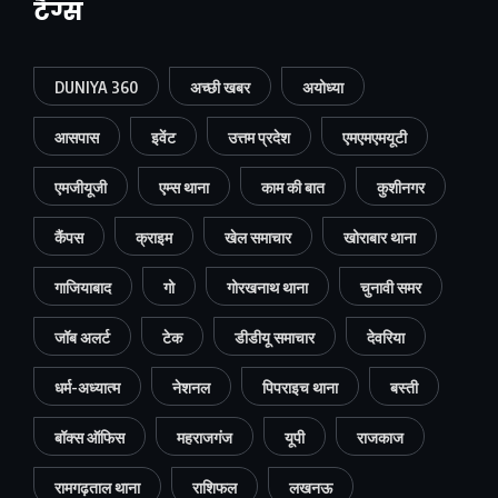
टैग्स
DUNIYA 360
अच्छी खबर
अयोध्या
आसपास
इवेंट
उत्तम प्रदेश
एमएमएमयूटी
एमजीयूजी
एम्स थाना
काम की बात
कुशीनगर
कैंपस
क्राइम
खेल समाचार
खोराबार थाना
गाजियाबाद
गो
गोरखनाथ थाना
चुनावी समर
जॉब अलर्ट
टेक
डीडीयू समाचार
देवरिया
धर्म-अध्यात्म
नेशनल
पिपराइच थाना
बस्ती
बॉक्स ऑफिस
महराजगंज
यूपी
राजकाज
रामगढ़ताल थाना
राशिफल
लखनऊ