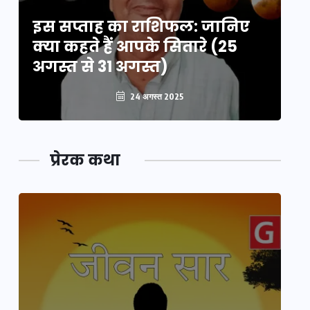
इस सप्ताह का राशिफल: जानिए
इ
क्या कहते हैं आपके सितारे (25
क्
अगस्त से 31 अगस्त)
अग
24 अगस्त 2025
प्रेरक कथा