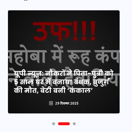
य
यूपी न्यूज़: नौकरों ने पिता-पुत्री को
मि
5 साल घर में बनाया बंधक, बुजुर्ग
वै
की मौत, बेटी बनी ‘कंकाल’
क
29 दिसम्बर 2025