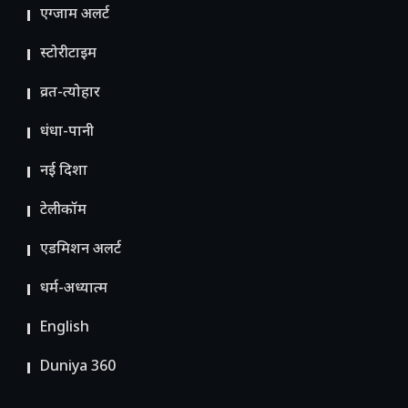
एग्जाम अलर्ट
स्टोरीटाइम
व्रत-त्योहार
धंधा-पानी
नई दिशा
टेलीकॉम
ए​डमिशन अलर्ट
धर्म-अध्यात्म
English
Duniya 360