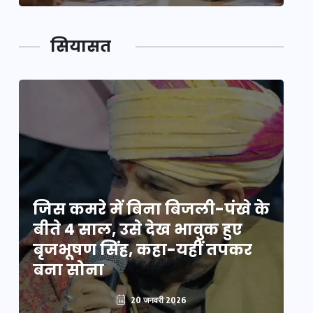
सियासत
े
जिस कमरे में बिना बिजली-पंखे के
जि
बीते 4 साल, उसे देख भावुक हुए
बी
बृजभूषण सिंह, कहा-यहीं तपकर
ब
बना सोना
ब
20 जनवरी 2026