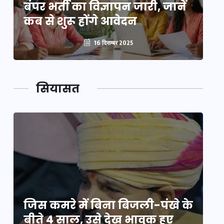
बंपर भर्ती का विज्ञापन जारी, जानें
बं
कब से शुरू होंगे आवेदन
कब
16 दिसम्बर 2025
सियासत
े
जिस कमरे में बिना बिजली-पंखे के
जि
बीते 4 साल, उसे देख भावुक हुए
बी