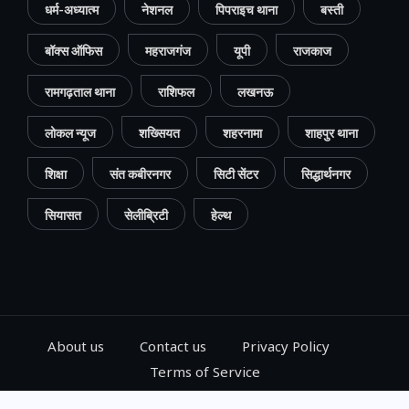
धर्म-अध्यात्म
नेशनल
पिपराइच थाना
बस्ती
बॉक्स ऑफिस
महराजगंज
यूपी
राजकाज
रामगढ़ताल थाना
राशिफल
लखनऊ
लोकल न्यूज
शख्सियत
शहरनामा
शाहपुर थाना
शिक्षा
संत कबीरनगर
सिटी सेंटर
सिद्धार्थनगर
सियासत
सेलीब्रिटी
हेल्थ
About us
Contact us
Privacy Policy
Terms of Service