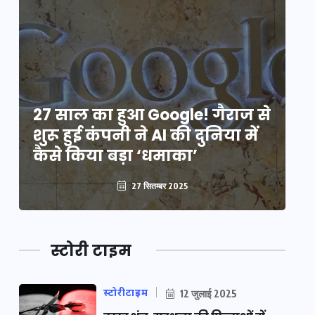
े
27 साल का हुआ Google! गैराज से
2
शुरू हुई कंपनी ने AI की दुनिया में
शु
कैसे किया बड़ा ‘धमाका’
कै
27 सितम्बर 2025
स्टोरी टाइम
स्टोरीटाइम
12 जुलाई 2025