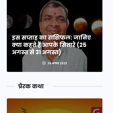
इस सप्ताह का राशिफल: जानिए
इ
क्या कहते हैं आपके सितारे (25
क्
अगस्त से 31 अगस्त)
अग
24 अगस्त 2025
प्रेरक कथा