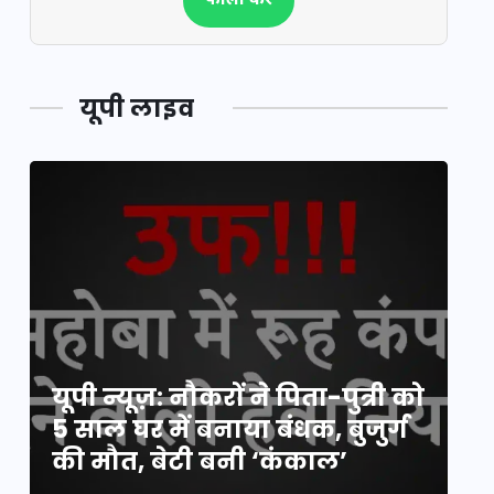
फॉलो करें
यूपी लाइव
य
यूपी न्यूज़: नौकरों ने पिता-पुत्री को
मि
5 साल घर में बनाया बंधक, बुजुर्ग
वै
की मौत, बेटी बनी ‘कंकाल’
क