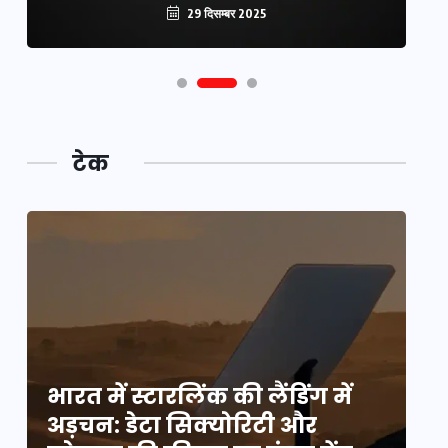
29 दिसम्बर 2025
टेक
भारत में स्टारलिंक की लैंडिंग में
भा
अड़चन: डेटा सिक्योरिटी और
अ