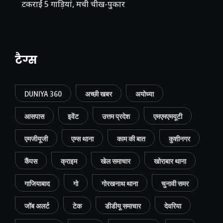
टकराईं 5 गाड़ियां, मची चीख-पुकार
टैग्स
DUNIYA 360
अच्छी खबर
अयोध्या
आसपास
इवेंट
उत्तम प्रदेश
एमएमएमयूटी
एमजीयूजी
एम्स थाना
काम की बात
कुशीनगर
कैंपस
क्राइम
खेल समाचार
खोराबार थाना
गाजियाबाद
गो
गोरखनाथ थाना
चुनावी समर
जॉब अलर्ट
टेक
डीडीयू समाचार
देवरिया