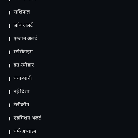
राशिफल
जॉब अलर्ट
एग्जाम अलर्ट
स्टोरीटाइम
व्रत-त्योहार
धंधा-पानी
नई दिशा
टेलीकॉम
ए​डमिशन अलर्ट
धर्म-अध्यात्म