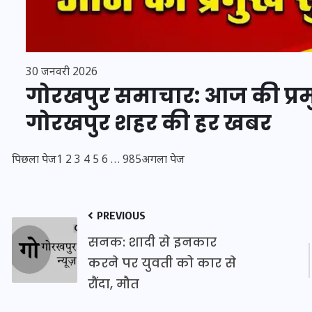
30 जनवरी 2026
गोरखपुर समाचार: आज की प्रमुख
मन के हारे हार है!
गोरखपुर शहर की हर खबर
19 सितम्बर 2024
पिछला पेज
1
2
3
4
5
6
…
985
अगला पेज
PREVIOUS
सनक: शादी से इनकार
करने पर युवती को कार से
रौंदा, मौत