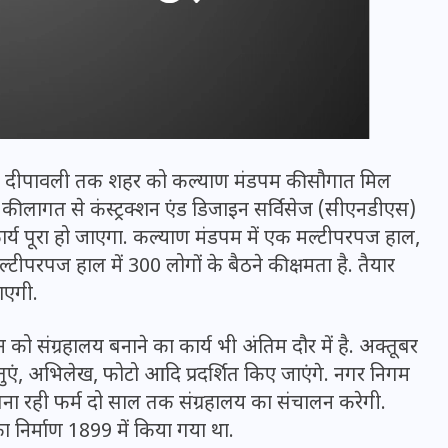
दीपावली तक शहर को कल्याण मंडपम की सौगात मिल
 की लागत से कंस्ट्रक्शन एंड डिजाइन सर्विसेज (सीएनडीएस)
र्य पूरा हो जाएगा. कल्याण मंडपम में एक मल्टीपरपज हाल,
ल्टीपरपज हाल में 300 लोगों के बैठने की क्षमता है. तैयार
जाएगी.
भारत में स्टारलिंक की लैंडिंग में
अड़चन: डेटा सिक्योरिटी और
 को संग्रहालय बनाने का कार्य भी अंतिम दौर में है. अक्तूबर
स्पेक्ट्रम की कीमत पर फंसा पेंच,
्तुएं, अभिलेख, फोटो आदि प्रदर्शित किए जाएंगे. नगर निगम
आया बड़ा अपडेट
े बना रही फर्म दो साल तक संग्रहालय का संचालन करेगी.
 निर्माण 1899 में किया गया था.
30 दिसम्बर 2025