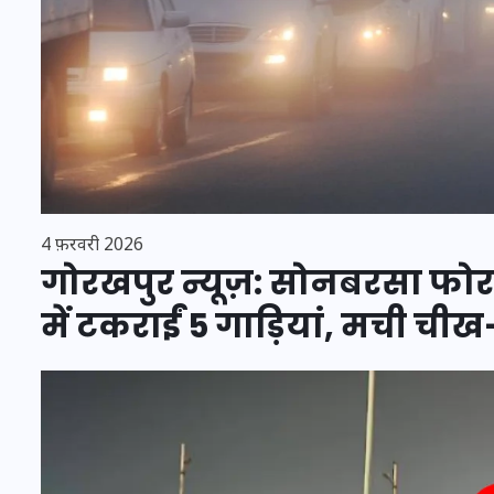
16 दिसम्बर 2025
4 फ़रवरी 2026
गोरखपुर न्यूज़: सोनबरसा फ
में टकराईं 5 गाड़ियां, मची ची
जिस कमरे में बिना बिजली-पंखे
के बीते 4 साल, उसे देख भावुक
हुए बृजभूषण सिंह, कहा-यहीं
तपकर बना सोना