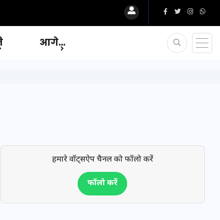
ि
आगे…
हमारे वॉट्सऐप चैनल को फॉलो करें
फॉलो करें