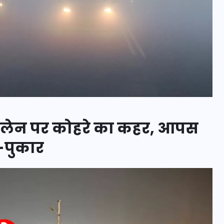
16 दिसम्बर 2025
ोरलेन पर कोहरे का कहर, आपस
ख-पुकार
जिस कमरे में बिना बिजली-पंखे
के बीते 4 साल, उसे देख भावुक
हुए बृजभूषण सिंह, कहा-यहीं
तपकर बना सोना