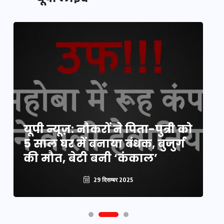
यूपी लेखपाल भर्ती: ओबीसी को
यूपी न्यूज़: नौकरों ने पिता-पुत्री को
मिली बड़ी राहत, 2158 पदों पर बंपर
वो
5 साल घर में बनाया बंधक, बुजुर्ग
वैकेंसी, जनरल कोटे में भारी
हु
की मौत, बेटी बनी ‘कंकाल’
कटौती
पू
29 दिसम्बर 2025
29 दिसम्बर 2025