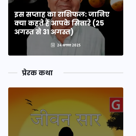
इस सप्ताह का राशिफल: जानिए
इ
क्या कहते हैं आपके सितारे (25
क्
अगस्त से 31 अगस्त)
अग
24 अगस्त 2025
प्रेरक कथा