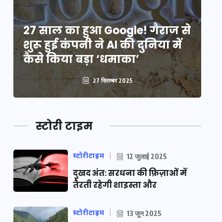
े
27 साल का हुआ Google! गैराज से
2
शुरू हुई कंपनी ने AI की दुनिया में
शु
कैसे किया बड़ा ‘धमाका’
कै
27 सितम्बर 2025
स्टोरी टाइम
स्टोरीटाइम
12 जुलाई 2025
दुखद अंत: सरधना की फ़िज़ाओं में
तैरती रहेगी शाइस्ता और
स्टोरीटाइम
13 जून 2025