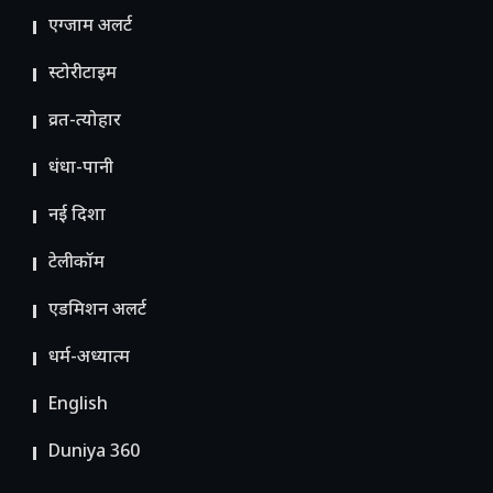
एग्जाम अलर्ट
स्टोरीटाइम
व्रत-त्योहार
धंधा-पानी
नई दिशा
टेलीकॉम
ए​डमिशन अलर्ट
धर्म-अध्यात्म
English
Duniya 360