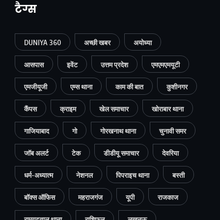
टैग्स
DUNIYA 360
अच्छी खबर
अयोध्या
आसपास
इवेंट
उत्तम प्रदेश
एमएमएमयूटी
एमजीयूजी
एम्स थाना
काम की बात
कुशीनगर
कैंपस
क्राइम
खेल समाचार
खोराबार थाना
गाजियाबाद
गो
गोरखनाथ थाना
चुनावी समर
जॉब अलर्ट
टेक
डीडीयू समाचार
देवरिया
धर्म-अध्यात्म
नेशनल
पिपराइच थाना
बस्ती
बॉक्स ऑफिस
महराजगंज
यूपी
राजकाज
रामगढ़ताल थाना
राशिफल
लखनऊ