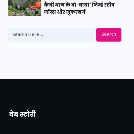
कैंची धाम के वो ‘बाबा’ जिन्हें स्टीव
जॉब्स और जुकरबर्ग
Search
वेब स्टोरी
नया एक्सप्रेसवे: पूर्वांचल का लक, डेवलपमेंट का
लिंक