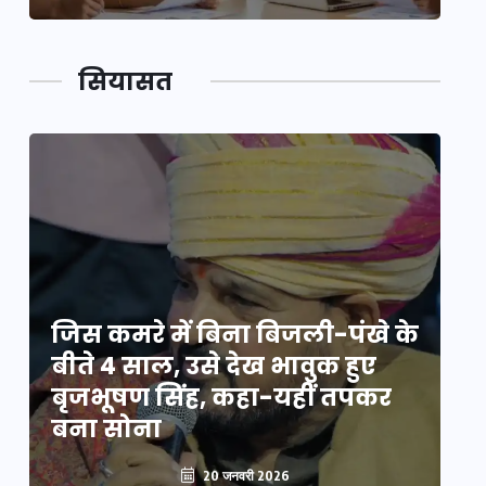
सियासत
े
जिस कमरे में बिना बिजली-पंखे के
जि
बीते 4 साल, उसे देख भावुक हुए
बी
बृजभूषण सिंह, कहा-यहीं तपकर
ब
बना सोना
ब
20 जनवरी 2026